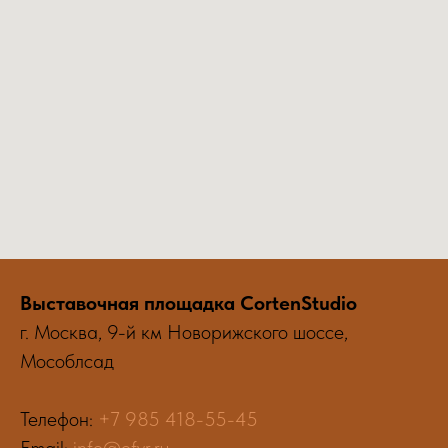
Выставочная площадка CortenStudio
г. Москва, 9-й км Новорижского шоссе,
Мособлсад
Телефон:
+7 985 418-55-45
Email:
info@ofyr.ru