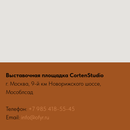
Выставочная площадка CortenStudio
г. Москва, 9-й км Новорижского шоссе,
Мособлсад
Телефон:
+7 985 418-55-45
Email:
info@ofyr.ru