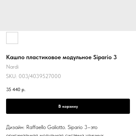
Кашпо пластиковое модульное Sipario 3
Nardi
SKU:
003/4039527000
35 440
р.
В корзину
Дизайн: Raffaello Galiotto. Sipario 3–это
оригинальная модульная система уличных