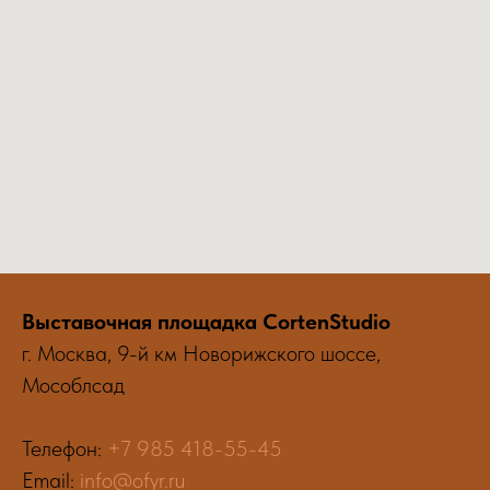
Выставочная площадка CortenStudio
г. Москва, 9-й км Новорижского шоссе,
Мособлсад
Телефон:
+7 985 418-55-45
Email:
info@ofyr.ru