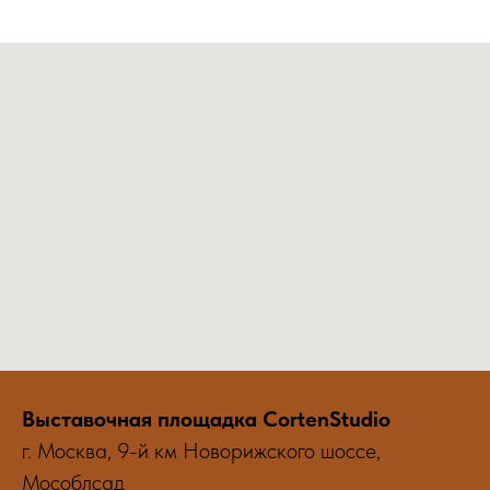
Выставочная площадка CortenStudio
г. Москва, 9-й км Новорижского шоссе,
Мособлсад