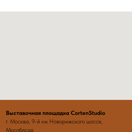
Выставочная площадка CortenStudio
г. Москва, 9-й км Новорижского шоссе,
Мособлсад