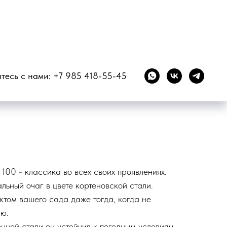
CLASSIC 100
тесь с нами:
+7 985 418-55-45
100 - классика во всех своих проявлениях.
льный очаг в цвете кортеновской стали.
ктом вашего сада даже тогда, когда не
ию.
нной стали он устойчив к погодным условиям