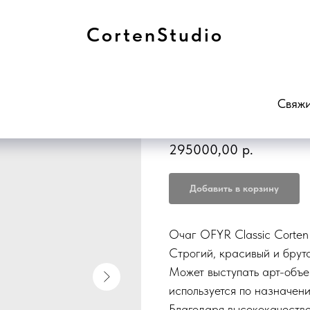
CortenStudio
Очаг гриль OFYR 
Свяжи
SKU:
OC-100
295000,00
р.
Добавить в корзину
Очаг OFYR Classic Corten 
Строгий, красивый и брута
Может выступать арт-объе
используется по назначен
Благодаря высококачестве