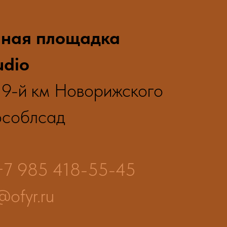
чная площадка
udio
, 9-й км Новорижского
особлсад
+7 985 418-55-45
@ofyr.ru