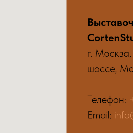
Выставо
CortenSt
г. Москва
шоссе, М
Телефон:
Email:
info