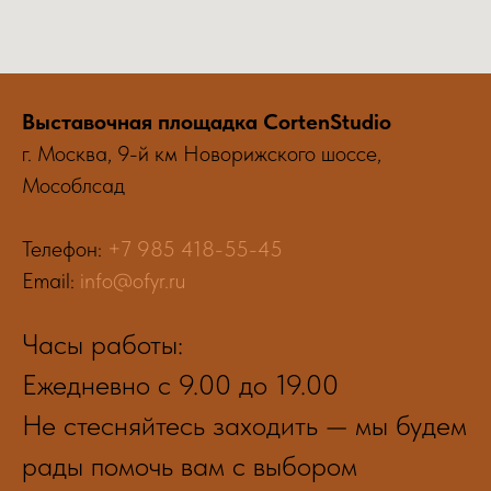
Выставочная площадка CortenStudio
г. Москва, 9-й км Новорижского шоссе,
Мособлсад
Телефон:
+7 985 418-55-45
Email:
info@ofyr.ru
Часы работы:
Ежедневно с 9.00 до 19.00
Не стесняйтесь заходить — мы будем
рады помочь вам с выбором