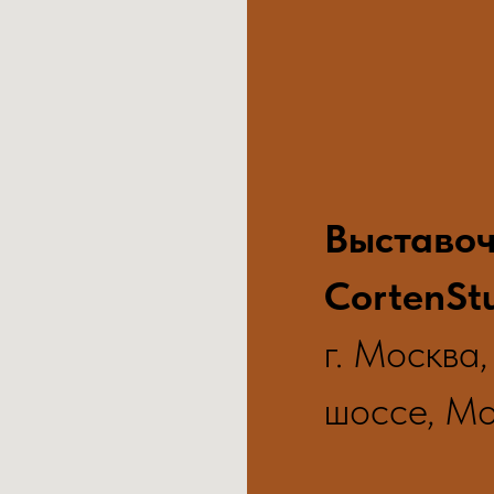
Выставо
CortenSt
г. Москва
шоссе, М