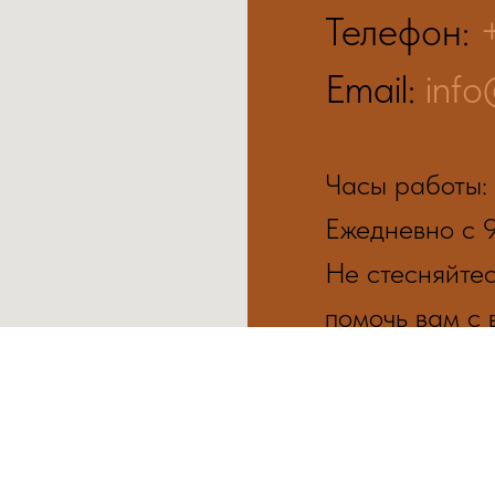
Телефон:
Email:
info
Часы работы:
Ежедневно с 9
Не стесняйте
помочь вам с
Написать н