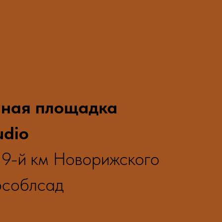
чная площадка
udio
, 9-й км Новорижского
особлсад