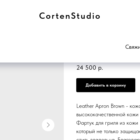
CortenStudio
Кожаный фартук, 
Свяжи
SKU:
OA-LA
24 500
р.
Добавить в корзину
Leather Apron Brown - ко
высококачественной кожи
Фартук для гриля из кожи 
который не только защищае
стиль владельца. Благодар