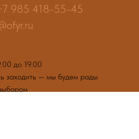
+7 985 418-55-45
@ofyr.ru
.00 до 19.00
сь заходить — мы будем рады
 выбором
ам