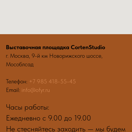
Выставочная площадка CortenStudio
г. Москва, 9-й км Новорижского шоссе,
Мособлсад
Телефон:
+7 985 418-55-45
Email:
info@ofyr.ru
Часы работы:
Ежедневно с 9.00 до 19.00
Не стесняйтесь заходить — мы будем