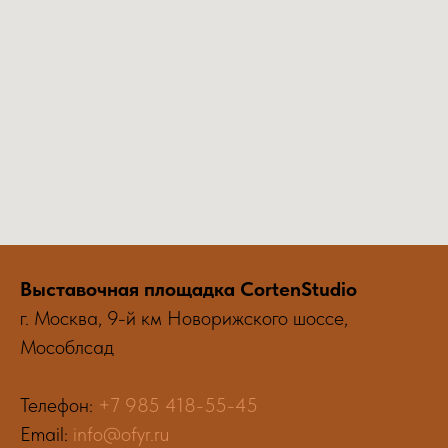
Выставочная площадка CortenStudio
г. Москва, 9-й км Новорижского шоссе,
Мособлсад
Телефон:
+7 985 418-55-45
Email:
info@ofyr.ru