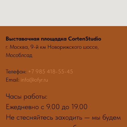
Выставочная площадка CortenStudio
г. Москва, 9-й км Новорижского шоссе,
Мособлсад
Телефон:
+7 985 418-55-45
Email:
info@ofyr.ru
Часы работы:
Ежедневно с 9.00 до 19.00
Не стесняйтесь заходить — мы будем