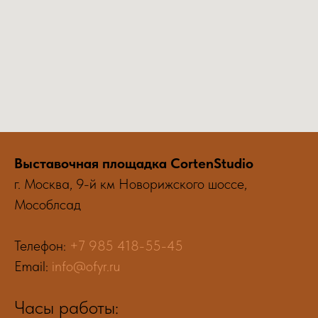
Выставочная площадка CortenStudio
г. Москва, 9-й км Новорижского шоссе,
Мособлсад
Телефон:
+7 985 418-55-45
Email:
info@ofyr.ru
Часы работы: