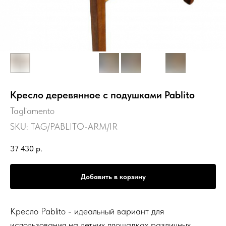
Кресло деревянное с подушками Pablito
Tagliamento
SKU:
TAG/PABLITO-ARM/IR
37 430
р.
Добавить в корзину
Кресло Pablito - идеальный вариант для
использования на летних площадках различных