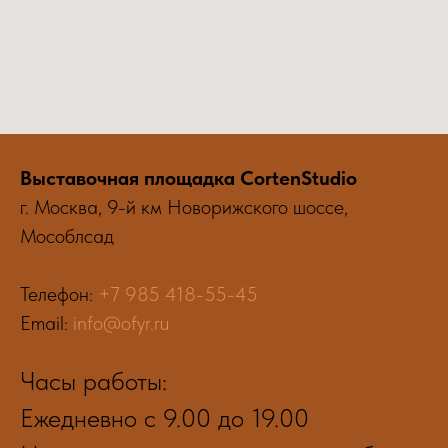
Выставочная площадка CortenStudio
г. Москва, 9-й км Новорижского шоссе,
Мособлсад
Телефон:
+7 985 418-55-45
Email:
info@ofyr.ru
Часы работы:
Ежедневно с 9.00 до 19.00