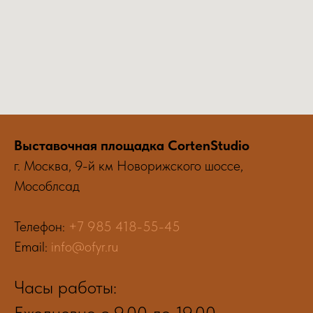
Выставочная площадка CortenStudio
г. Москва, 9-й км Новорижского шоссе,
Мособлсад
Телефон:
+7 985 418-55-45
Email:
info@ofyr.ru
Часы работы:
Ежедневно с 9.00 до 19.00